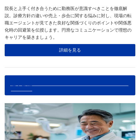
稿
院長と上手く付き合うために勤務医が意識すべきことを徹底解
日:
説。診療方針の違いや売上・歩合に関する悩みに対し、現場の転
職エージェントが見てきた良好な関係づくりのポイントや関係悪
化時の回避策を伝授します。円滑なコミュニケーションで理想の
キャリアを築きましょう。
詳細を見る
歯科医院の業務改善で生産性を上げる具体策とDX
導入手順