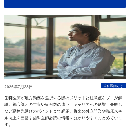
意点を徹底解説
投
歯科医師向け
2026年7月23日
稿
歯科医師が地方勤務を選択する際のメリットと注意点をプロが解
日:
説。都心部との年収や症例数の違い、キャリアへの影響、失敗し
ない勤務先選びのポイントまで網羅。将来の独立開業や臨床スキ
ル向上を目指す歯科医師必読の情報を分かりやすくまとめていま
す。