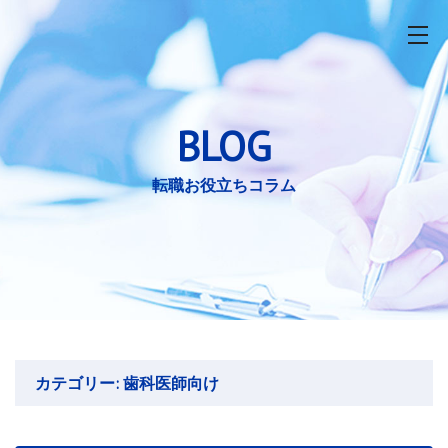
toggle nav
BLOG
転職お役立ちコラム
コ
ン
カテゴリー:
歯科医師向け
テ
ン