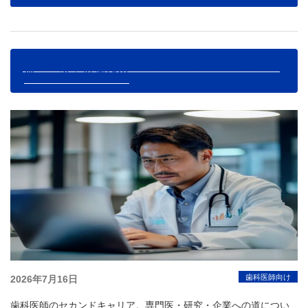
歯科医師のセカンドキャリア。専門医・研究・企
業への道を徹底解説
投
歯科医師向け
2026年7月16日
稿
歯科医師のセカンドキャリア。専門医・研究・企業への道につい