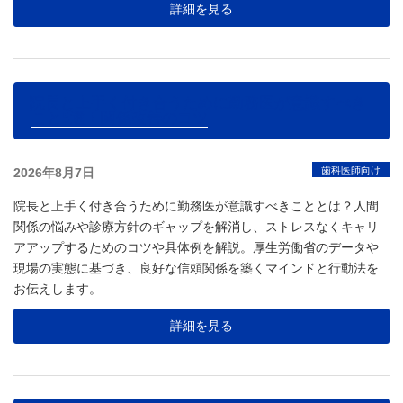
詳細を見る
院長と上手く付き合うために勤務医が意識すべき
こと5選！関係改善のコツ
投
歯科医師向け
2026年8月7日
稿
院長と上手く付き合うために勤務医が意識すべきこととは？人間
日:
関係の悩みや診療方針のギャップを解消し、ストレスなくキャリ
アアップするためのコツや具体例を解説。厚生労働省のデータや
現場の実態に基づき、良好な信頼関係を築くマインドと行動法を
お伝えします。
詳細を見る