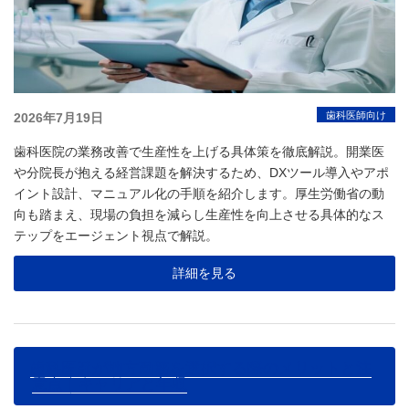
投
歯科医師向け
2026年7月19日
稿
歯科医院の業務改善で生産性を上げる具体策を徹底解説。開業医
日:
や分院長が抱える経営課題を解決するため、DXツール導入やアポ
イント設計、マニュアル化の手順を紹介します。厚生労働省の動
向も踏まえ、現場の負担を減らし生産性を向上させる具体的なス
テップをエージェント視点で解説。
詳細を見る
歯科医師が地方勤務を選択する際のメリットと注
意点｜キャリアと年収