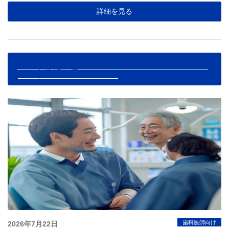
詳細を見る
院長と上手く付き合うために勤務医が意識すべき
こと｜信頼を得る5ルール
投
歯科医師向け
2026年7月22日