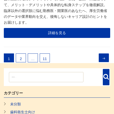
日:
て、メリット・デメリットや具体的な転身ステップを徹底解説。
臨床以外の選択肢に悩む勤務医・開業医のあなたへ、厚生労働省
のデータや業界動向を交え、後悔しないキャリア設計のヒントを
お届けします。
詳細を見る
投
次の
1
2
固定
…
11
固定
稿
ペー
ペー
ペー
の
検
検
ペ
索
ジ
ジ
ジ
索:
ー
ジ
カテゴリー
送
未分類
り
歯科衛生士向け