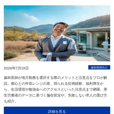
投
歯科医師向け
2026年7月18日
稿
歯科医師が地方勤務を選択する際のメリットと注意点をプロが解
日:
説。都心との年収レンジの差、得られる症例経験、福利厚生か
ら、生活環境や勉強会へのアクセスといった注意点まで網羅。厚
生労働省のデータに基づく偏在状況や、失敗しない求人の選び方
も紹介。
詳細を見る