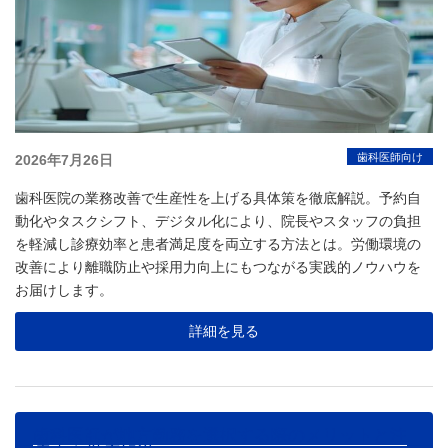
投
歯科医師向け
2026年7月26日
稿
歯科医院の業務改善で生産性を上げる具体策を徹底解説。予約自
日:
動化やタスクシフト、デジタル化により、院長やスタッフの負担
を軽減し診療効率と患者満足度を両立する方法とは。労働環境の
改善により離職防止や採用力向上にもつながる実践的ノウハウを
お届けします。
詳細を見る
歯科医師が地方勤務を選択する際のメリットと注