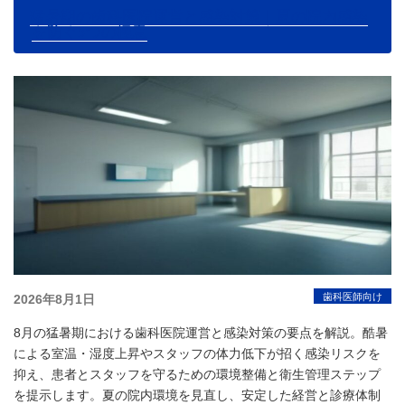
猛暑期の歯科医院運営と感染対策｜夏の院内感染
を防ぐ5つの極意
投
歯科医師向け
2026年8月1日
稿
8月の猛暑期における歯科医院運営と感染対策の要点を解説。酷暑
日:
による室温・湿度上昇やスタッフの体力低下が招く感染リスクを
抑え、患者とスタッフを守るための環境整備と衛生管理ステップ
を提示します。夏の院内環境を見直し、安定した経営と診療体制