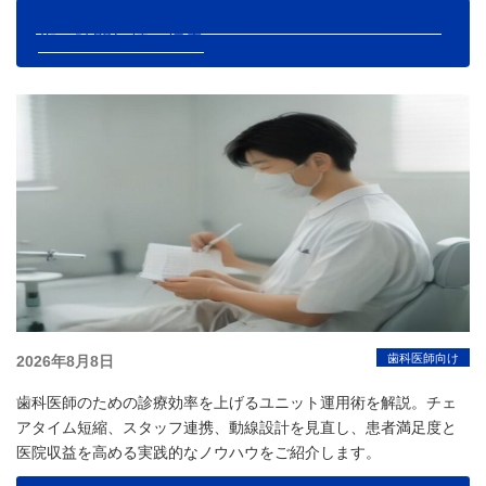
ツ
歯科医師のための診療効率を上げるユニット運用
へ
術と時間短縮の極意
ス
キ
ッ
プ
投
歯科医師向け
2026年8月8日
稿
歯科医師のための診療効率を上げるユニット運用術を解説。チェ
日:
アタイム短縮、スタッフ連携、動線設計を見直し、患者満足度と
医院収益を高める実践的なノウハウをご紹介します。