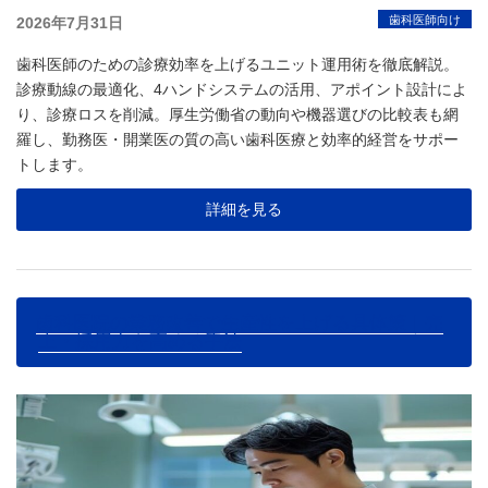
投
歯科医師向け
2026年7月31日
稿
歯科医師のための診療効率を上げるユニット運用術を徹底解説。
日:
診療動線の最適化、4ハンドシステムの活用、アポイント設計によ
り、診療ロスを削減。厚生労働省の動向や機器選びの比較表も網
羅し、勤務医・開業医の質の高い歯科医療と効率的経営をサポー
トします。
詳細を見る
歯科医院の業務改善で生産性を上げる具体策｜売
上・採用力を高める手法