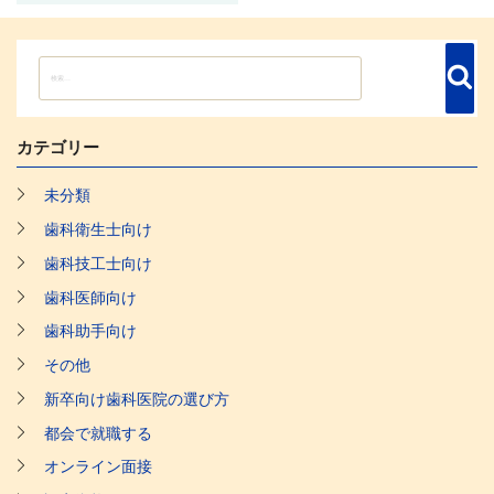
ゲ
稿
ー
シ
検
検
索
索:
ョ
ン
カテゴリー
未分類
歯科衛生士向け
歯科技工士向け
歯科医師向け
歯科助手向け
その他
新卒向け歯科医院の選び方
都会で就職する
オンライン面接