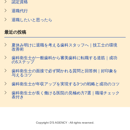
認定資格
退職代行
退職したいと思ったら
最近の投稿
夏休み明けに退職を考える歯科スタッフへ｜技工士の環境
改善術
歯科衛生士が一般歯科から審美歯科に転職する道筋｜成功
の5ステップ
歯科衛生士の面接で必ず聞かれる質問と回答例｜好印象を
与えるコツ
歯科衛生士が年収アップを実現する3つの戦略と成功のコツ
歯科衛生士が長く働ける医院の見極め方7選｜職場チェック
表付き
Copyright D’S AGENCY - All rights reserved.