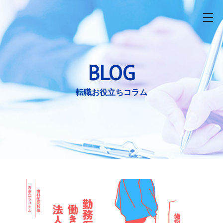
toggle nav
BLOG
転職お役立ちコラム
コ
ン
テ
ン