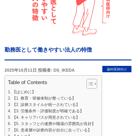
ツ
へ
ス
キ
ッ
プ
勤務医として働きやすい法人の特徴
投
歯科医師向け
2025年10月11日
投稿者:
DS_IKEDA
稿
Table of Contents
日:
【はじめに】
【1. 教育・研修体制が整っている】
【2. 診療スタイルが統一されている】
【3. 労働条件・評価制度が明確である】
【4. キャリアパスが用意されている】
【5. スタッフとの連携や職場の雰囲気が良好】
【6. 患者層や診療内容が自分に合っている】