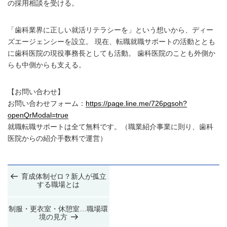
の採用相談を受ける。
「歯科業界に正しい就活リテラシーを」という想いから、ディー
ズエージェンシーを設立。 現在、転職就職サポートの活動ととも
に歯科医院の現役事務長としても活動。 歯科医院のことも外側か
らも中側からも支える。
【お問い合わせ】
お問い合わせフォーム：
https://page.line.me/726pgsoh?
openQrModal=true
就職転職サポートは全て無料です。（職業紹介事業に則り、歯科
医院からの紹介手数料で運営）
投
前
育成体制ゼロ？新人が孤立
稿
の
する職場とは
投
ナ
稿
次
制服・更衣室・休憩室…職場環
ビ
の
境の見方
投